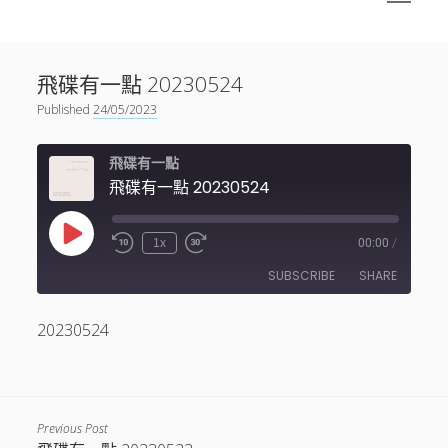
menu
Sidebar
搜尋
神秘空間有甚麼？
搜尋
飛碟有一點 20230524
facebook
instagram
linkedin
youtube
podcast
spotify
telegram
Published
24/05/2023
飛碟有一點
飛碟有一點 20230524
Play
1x
00:00
/
Episode
SUBSCRIBE
SHARE
20230524
SHARE
RSS FEED
LINK
EMBED
Previous Post