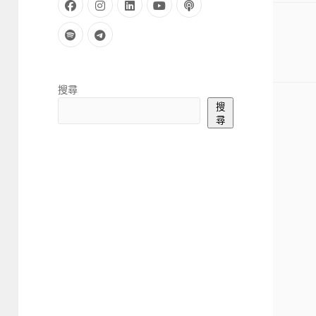
facebook
instagram
linkedin
youtube
podcast
spotify
telegram
Sidebar
搜尋
搜
尋