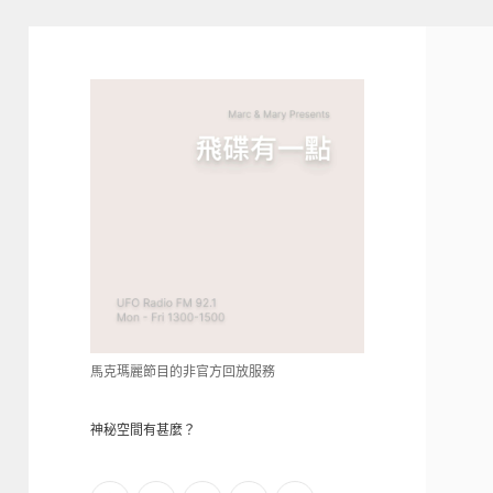
青
點
教
的
神
秘
空
間
馬克瑪麗節目的非官方回放服務
神秘空間有甚麼？