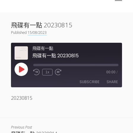
menu
Sidebar
搜尋
神秘空間有甚麼？
搜尋
飛碟有一點 20230815
facebook
instagram
linkedin
youtube
podcast
spotify
telegram
Published
15/08/2023
飛碟有一點
飛碟有一點 20230815
Play
1x
00:00
/
Episode
SUBSCRIBE
SHARE
20230815
SHARE
RSS FEED
LINK
EMBED
Previous Post