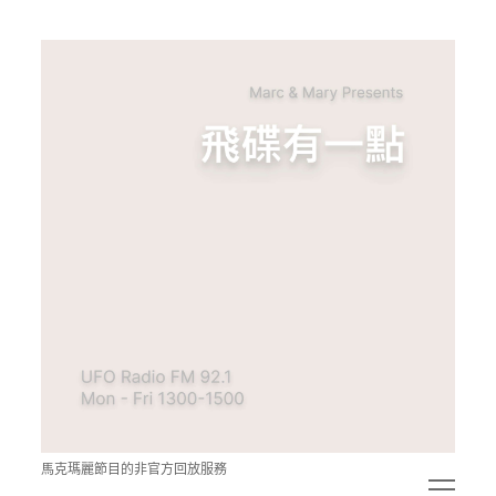
青
點
教
的
神
秘
空
間
馬克瑪麗節目的非官方回放服務
open