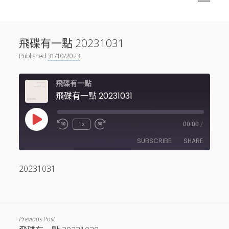
menu
Sidebar
搜尋
神秘空間有甚麼？
搜尋
飛碟有一點 20231031
facebook
instagram
linkedin
youtube
podcast
spotify
telegram
Published
31/10/2023
飛碟有一點
飛碟有一點 20231031
Play
1x
00:00
/
Episode
SUBSCRIBE
SHARE
20231031
SHARE
RSS FEED
LINK
EMBED
Previous Post