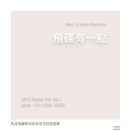
青
點
教
的
神
秘
空
間
馬克瑪麗節目的非官方回放服務
open