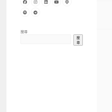
facebook
instagram
linkedin
youtube
podcast
spotify
telegram
Sidebar
搜尋
搜
尋