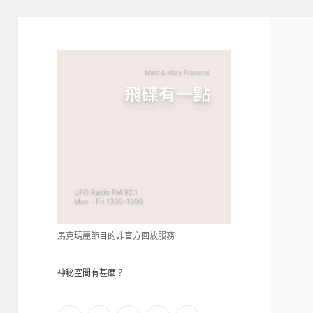
青
點
教
的
神
秘
空
間
馬克瑪麗節目的非官方回放服務
神秘空間有甚麼？