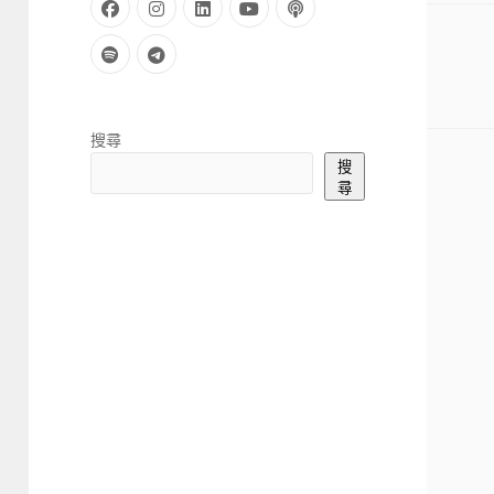
facebook
instagram
linkedin
youtube
podcast
spotify
telegram
Sidebar
搜尋
搜
尋