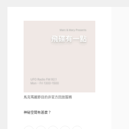
青
點
教
的
神
秘
空
間
馬克瑪麗節目的非官方回放服務
神秘空間有甚麼？