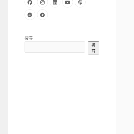
facebook
instagram
linkedin
youtube
podcast
spotify
telegram
Sidebar
搜尋
搜
尋