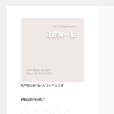
青
點
教
的
神
秘
空
間
馬克瑪麗節目的非官方回放服務
神秘空間有甚麼？