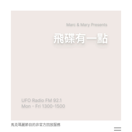
青
點
教
的
神
秘
空
間
馬克瑪麗節目的非官方回放服務
open