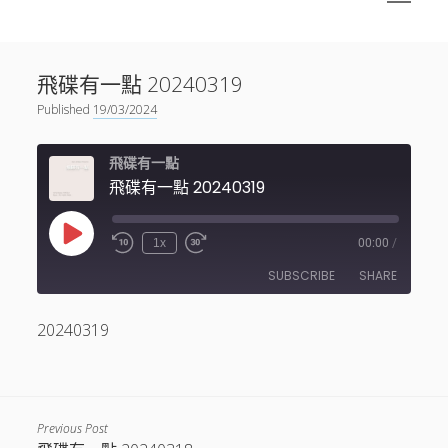
menu
Sidebar
搜尋
神秘空間有甚麼？
搜尋
飛碟有一點 20240319
facebook
instagram
linkedin
youtube
podcast
spotify
telegram
Published
19/03/2024
飛碟有一點
飛碟有一點 20240319
Play
1x
00:00
/
Episode
SUBSCRIBE
SHARE
20240319
SHARE
RSS FEED
LINK
EMBED
Previous Post