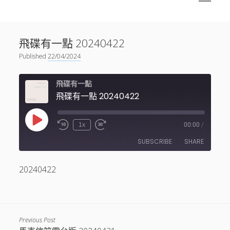
menu
Sidebar
搜尋
神秘空間有甚麼？
搜尋
飛碟有一點 20240422
facebook
instagram
linkedin
youtube
podcast
spotify
telegram
Published
22/04/2024
飛碟有一點
飛碟有一點 20240422
Play
1x
00:00
/
Episode
SUBSCRIBE
SHARE
20240422
SHARE
RSS FEED
LINK
EMBED
Previous Post