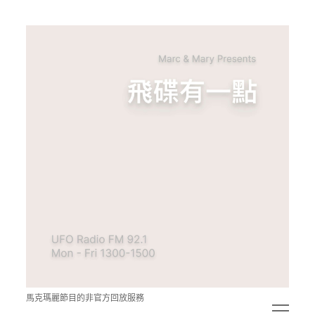
青
點
教
的
神
秘
空
間
馬克瑪麗節目的非官方回放服務
open