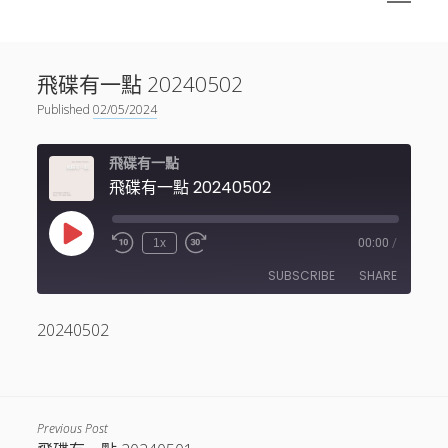
menu
Sidebar
搜尋
神秘空間有甚麼？
搜尋
飛碟有一點 20240502
facebook
instagram
linkedin
youtube
podcast
spotify
telegram
Published
02/05/2024
飛碟有一點
飛碟有一點 20240502
Play
1x
00:00
/
Episode
SUBSCRIBE
SHARE
20240502
SHARE
RSS FEED
LINK
EMBED
Previous Post