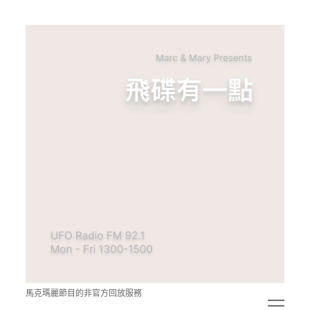
青
點
教
的
神
秘
空
間
馬克瑪麗節目的非官方回放服務
open