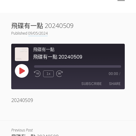
menu
Sidebar
搜尋
神秘空間有甚麼？
搜尋
飛碟有一點 20240509
facebook
instagram
linkedin
youtube
podcast
spotify
telegram
Published
09/05/2024
飛碟有一點
飛碟有一點 20240509
Play
1x
00:00
/
Episode
SUBSCRIBE
SHARE
20240509
SHARE
RSS FEED
LINK
EMBED
Previous Post