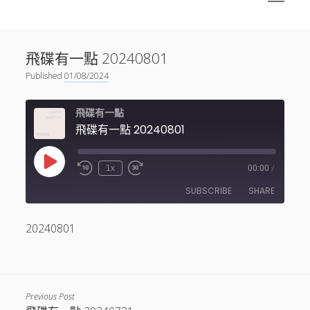
menu
Sidebar
搜尋
神秘空間有甚麼？
搜尋
飛碟有一點 20240801
facebook
instagram
linkedin
youtube
podcast
spotify
telegram
Published
01/08/2024
飛碟有一點
飛碟有一點 20240801
Play
1x
00:00
/
Episode
SUBSCRIBE
SHARE
20240801
SHARE
RSS FEED
LINK
EMBED
Previous Post