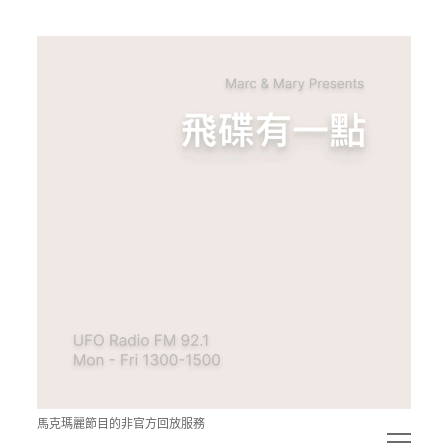
青
點
教
的
神
秘
空
間
馬克瑪麗節目的非官方回放服務
open