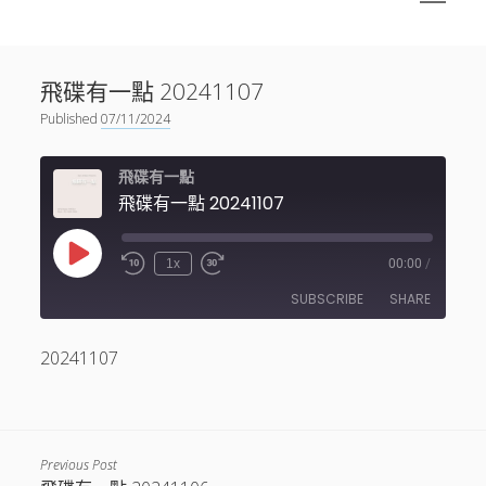
menu
Sidebar
搜尋
神秘空間有甚麼？
搜尋
飛碟有一點 20241107
facebook
instagram
linkedin
youtube
podcast
spotify
telegram
Published
07/11/2024
飛碟有一點
飛碟有一點 20241107
Play
1x
00:00
/
Episode
SUBSCRIBE
SHARE
20241107
SHARE
RSS FEED
LINK
EMBED
Previous Post