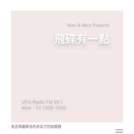
青
點
教
的
神
秘
空
間
馬克瑪麗節目的非官方回放服務
open