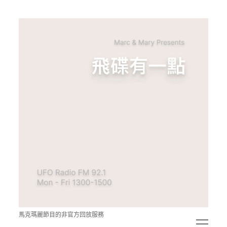
青
點
教
的
神
秘
空
間
馬克瑪麗節目的非官方回放服務
open