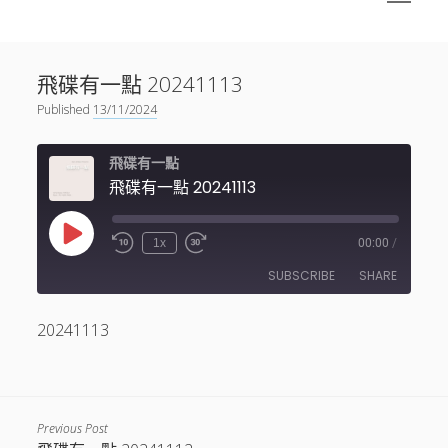
menu
Sidebar
搜尋
神秘空間有甚麼？
搜尋
飛碟有一點 20241113
facebook
instagram
linkedin
youtube
podcast
spotify
telegram
Published
13/11/2024
飛碟有一點
飛碟有一點 20241113
Play
1x
00:00
/
Episode
SUBSCRIBE
SHARE
20241113
SHARE
RSS FEED
LINK
EMBED
Previous Post