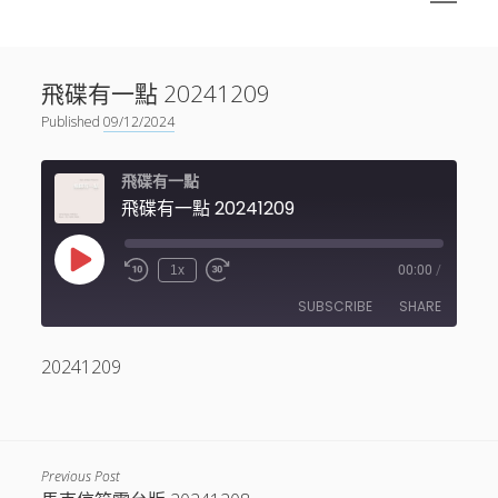
menu
Sidebar
搜尋
神秘空間有甚麼？
搜尋
飛碟有一點 20241209
facebook
instagram
linkedin
youtube
podcast
spotify
telegram
Published
09/12/2024
飛碟有一點
飛碟有一點 20241209
Play
1x
00:00
/
Episode
SUBSCRIBE
SHARE
20241209
SHARE
RSS FEED
LINK
EMBED
Previous Post