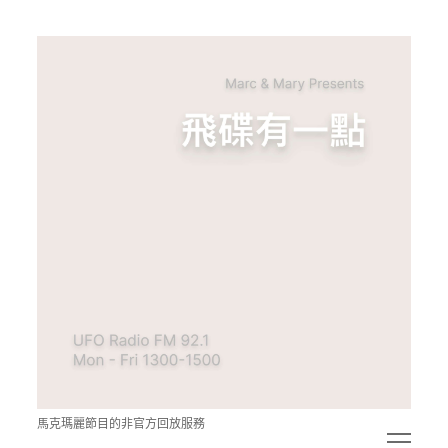
青
點
教
的
神
秘
空
間
馬克瑪麗節目的非官方回放服務
open