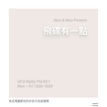
青
點
教
的
神
秘
空
間
馬克瑪麗節目的非官方回放服務
open