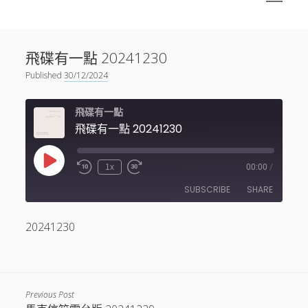
menu
Sidebar
搜尋
神秘空間有甚麼？
搜尋
飛碟有一點 20241230
facebook
instagram
linkedin
youtube
podcast
spotify
telegram
Published
30/12/2024
飛碟有一點
飛碟有一點 20241230
Play
1x
00:00
/
Episode
SUBSCRIBE
SHARE
20241230
SHARE
RSS FEED
LINK
EMBED
Previous Post