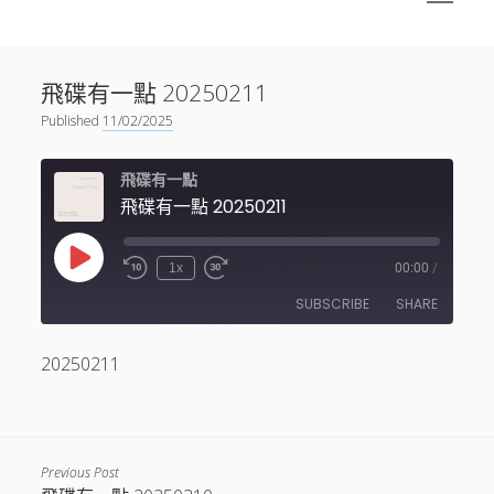
menu
Sidebar
搜尋
神秘空間有甚麼？
搜尋
飛碟有一點 20250211
facebook
instagram
linkedin
youtube
podcast
spotify
telegram
Published
11/02/2025
飛碟有一點
飛碟有一點 20250211
Play
1x
00:00
/
Episode
SUBSCRIBE
SHARE
20250211
SHARE
RSS FEED
LINK
EMBED
Previous Post