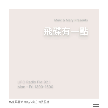
青
點
教
的
神
秘
空
間
馬克瑪麗節目的非官方回放服務
open