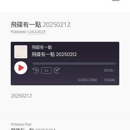
menu
Sidebar
搜尋
神秘空間有甚麼？
搜尋
飛碟有一點 20250212
facebook
instagram
linkedin
youtube
podcast
spotify
telegram
Published
12/02/2025
飛碟有一點
飛碟有一點 20250212
Play
1x
00:00
/
Episode
SUBSCRIBE
SHARE
20250212
SHARE
RSS FEED
LINK
EMBED
Previous Post