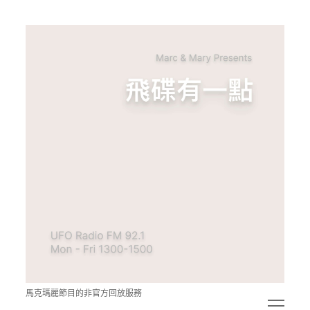
青
點
教
的
神
秘
空
間
馬克瑪麗節目的非官方回放服務
open