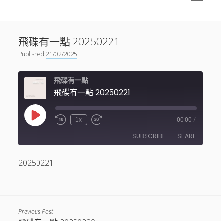
menu
Sidebar
搜尋
神秘空間有甚麼？
搜尋
飛碟有一點 20250221
facebook
instagram
linkedin
youtube
podcast
spotify
telegram
Published
21/02/2025
飛碟有一點
飛碟有一點 20250221
Play
1x
00:00
/
Episode
SUBSCRIBE
SHARE
20250221
SHARE
RSS FEED
LINK
EMBED
Previous Post