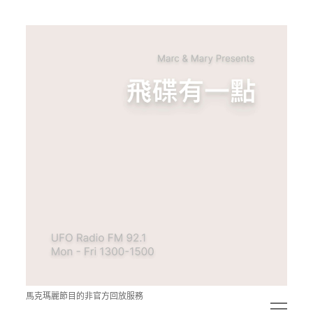
青
點
教
的
神
秘
空
間
馬克瑪麗節目的非官方回放服務
open