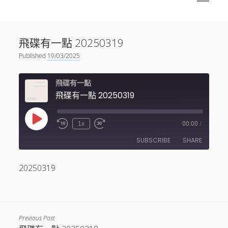
menu
Sidebar
搜尋
神秘空間有甚麼？
搜尋
飛碟有一點 20250319
facebook
instagram
linkedin
youtube
podcast
spotify
telegram
Published
19/03/2025
飛碟有一點
飛碟有一點 20250319
Play
1x
00:00
/
Episode
SUBSCRIBE
SHARE
20250319
SHARE
RSS FEED
LINK
EMBED
Previous Post