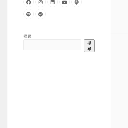
facebook
instagram
linkedin
youtube
podcast
spotify
telegram
Sidebar
搜尋
搜
尋