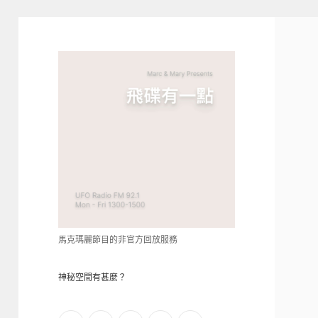
青
點
教
的
神
秘
空
間
馬克瑪麗節目的非官方回放服務
神秘空間有甚麼？