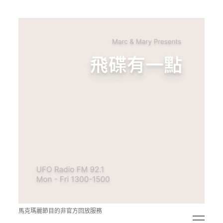
青
點
教
的
神
秘
空
間
馬克瑪麗節目的非官方回放服務
open