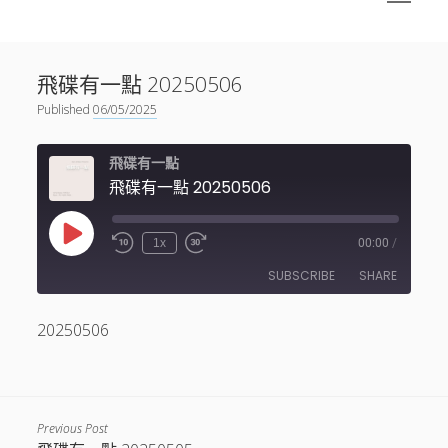
menu
Sidebar
搜尋
神秘空間有甚麼？
搜尋
飛碟有一點 20250506
facebook
instagram
linkedin
youtube
podcast
spotify
telegram
Published
06/05/2025
飛碟有一點
飛碟有一點 20250506
Play
1x
00:00
/
Episode
SUBSCRIBE
SHARE
20250506
SHARE
RSS FEED
LINK
EMBED
Previous Post