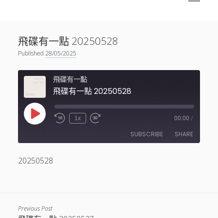
menu
Sidebar
搜尋
神秘空間有甚麼？
搜尋
飛碟有一點 20250528
facebook
instagram
linkedin
youtube
podcast
spotify
telegram
Published
28/05/2025
飛碟有一點
飛碟有一點 20250528
Play
1x
00:00
/
Episode
SUBSCRIBE
SHARE
20250528
SHARE
RSS FEED
LINK
EMBED
Previous Post