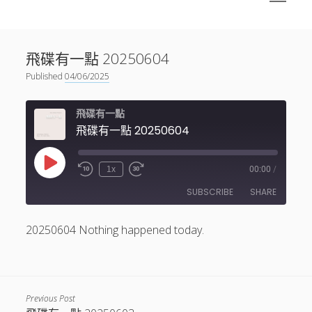
menu
Sidebar
搜尋
神秘空間有甚麼？
搜尋
飛碟有一點 20250604
facebook
instagram
linkedin
youtube
podcast
spotify
telegram
Published
04/06/2025
飛碟有一點
飛碟有一點 20250604
Play
1x
00:00
/
Episode
SUBSCRIBE
SHARE
20250604 Nothing happened today.
SHARE
RSS FEED
LINK
EMBED
Previous Post