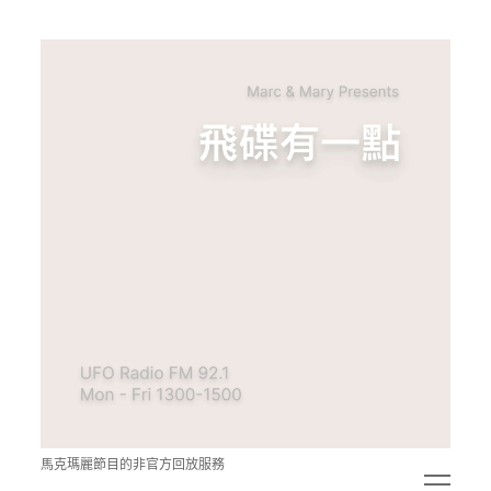
青
點
教
的
神
秘
空
間
馬克瑪麗節目的非官方回放服務
open