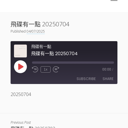
menu
Sidebar
搜尋
神秘空間有甚麼？
搜尋
飛碟有一點 20250704
facebook
instagram
linkedin
youtube
podcast
spotify
telegram
Published
04/07/2025
飛碟有一點
飛碟有一點 20250704
Play
1x
00:00
/
Episode
SUBSCRIBE
SHARE
20250704
SHARE
RSS FEED
LINK
EMBED
Previous Post