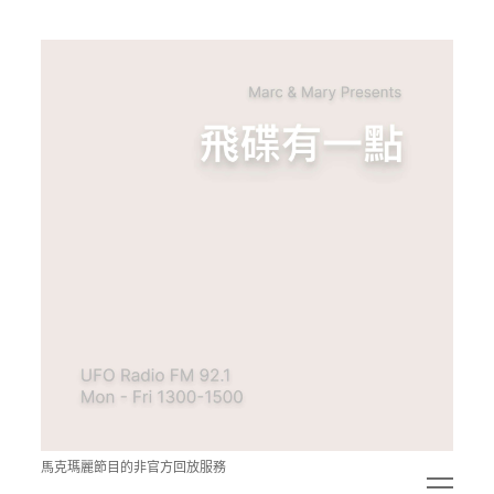
青
點
教
的
神
秘
空
間
馬克瑪麗節目的非官方回放服務
open