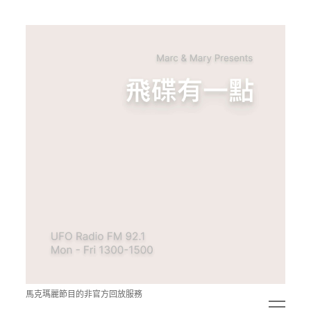
青
點
教
的
神
秘
空
間
馬克瑪麗節目的非官方回放服務
open