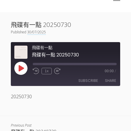
menu
Sidebar
搜尋
神秘空間有甚麼？
搜尋
飛碟有一點 20250730
facebook
instagram
linkedin
youtube
podcast
spotify
telegram
Published
30/07/2025
飛碟有一點
飛碟有一點 20250730
Play
1x
00:00
/
Episode
SUBSCRIBE
SHARE
20250730
SHARE
RSS FEED
LINK
EMBED
Previous Post