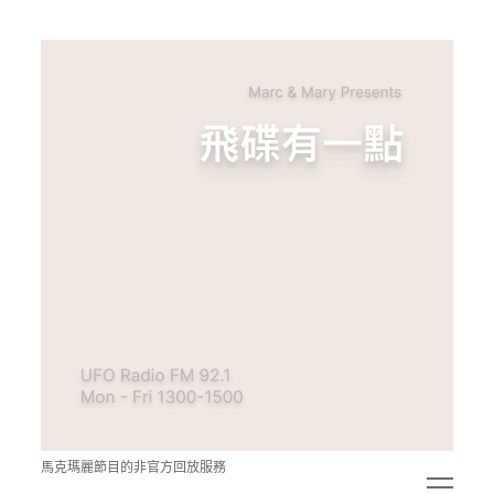
青
點
教
的
神
秘
空
間
馬克瑪麗節目的非官方回放服務
open