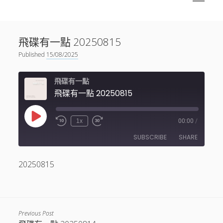
menu
Sidebar
搜尋
神秘空間有甚麼？
搜尋
飛碟有一點 20250815
facebook
instagram
linkedin
youtube
podcast
spotify
telegram
Published
15/08/2025
飛碟有一點
飛碟有一點 20250815
Play
1x
00:00
/
Episode
SUBSCRIBE
SHARE
20250815
SHARE
RSS FEED
LINK
EMBED
Previous Post