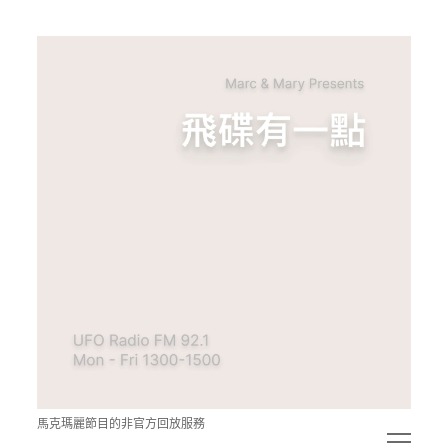
青
點
教
的
神
秘
空
間
馬克瑪麗節目的非官方回放服務
open