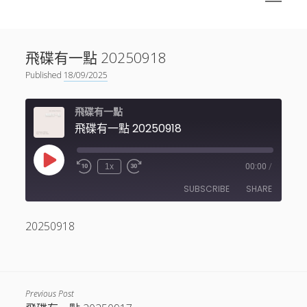
menu
Sidebar
搜尋
神秘空間有甚麼？
搜尋
飛碟有一點 20250918
facebook
instagram
linkedin
youtube
podcast
spotify
telegram
Published
18/09/2025
飛碟有一點
飛碟有一點 20250918
Play
1x
00:00
/
Episode
SUBSCRIBE
SHARE
20250918
SHARE
RSS FEED
LINK
EMBED
Previous Post