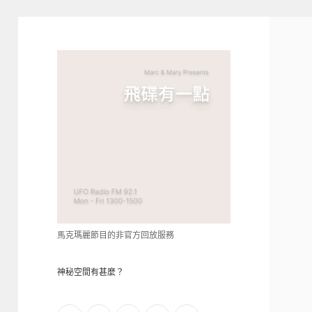
青
點
教
的
神
秘
空
間
馬克瑪麗節目的非官方回放服務
神秘空間有甚麼？