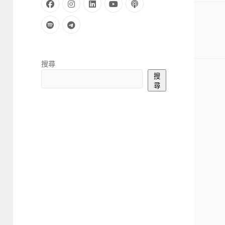
facebook
instagram
linkedin
youtube
podcast
spotify
telegram
Sidebar
搜尋
搜
尋