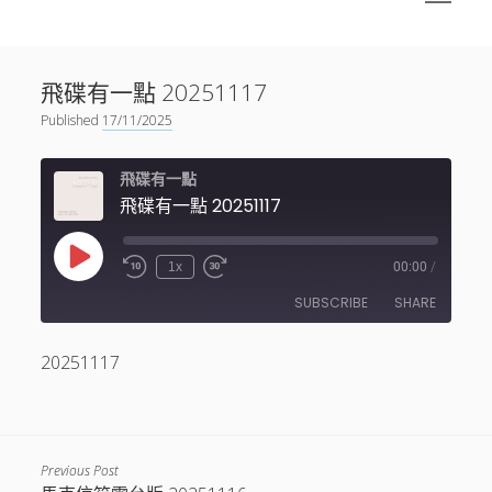
menu
Sidebar
搜尋
神秘空間有甚麼？
搜尋
飛碟有一點 20251117
facebook
instagram
linkedin
youtube
podcast
spotify
telegram
Published
17/11/2025
飛碟有一點
飛碟有一點 20251117
Play
1x
00:00
/
Episode
SUBSCRIBE
SHARE
20251117
SHARE
RSS FEED
LINK
EMBED
Previous Post