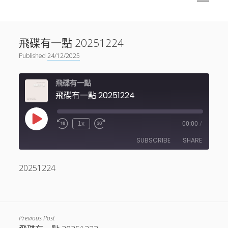
menu
Sidebar
搜尋
神秘空間有甚麼？
搜尋
飛碟有一點 20251224
facebook
instagram
linkedin
youtube
podcast
spotify
telegram
Published
24/12/2025
飛碟有一點
飛碟有一點 20251224
Play
1x
00:00
/
Episode
SUBSCRIBE
SHARE
20251224
SHARE
RSS FEED
LINK
EMBED
Previous Post