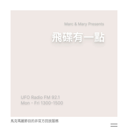
青
點
教
的
神
秘
空
間
馬克瑪麗節目的非官方回放服務
open