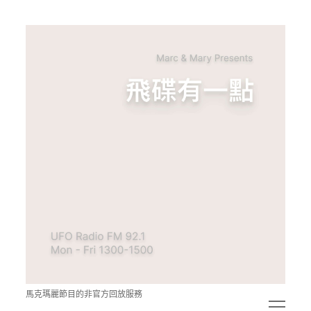
青
點
教
的
神
秘
空
間
馬克瑪麗節目的非官方回放服務
open