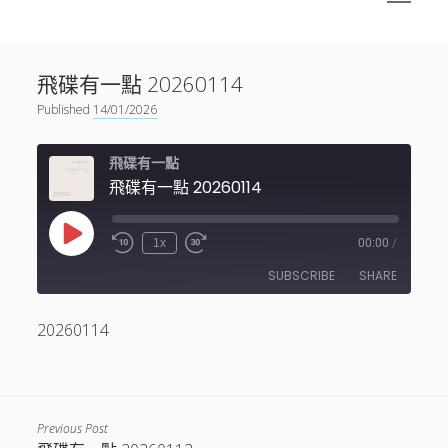
menu
Sidebar
搜尋
神秘空間有甚麼？
搜尋
飛碟有一點 20260114
facebook
instagram
linkedin
youtube
podcast
spotify
telegram
Published
14/01/2026
飛碟有一點
飛碟有一點 20260114
Play
1x
00:00
/
Episode
SUBSCRIBE
SHARE
20260114
SHARE
RSS FEED
LINK
EMBED
Previous Post