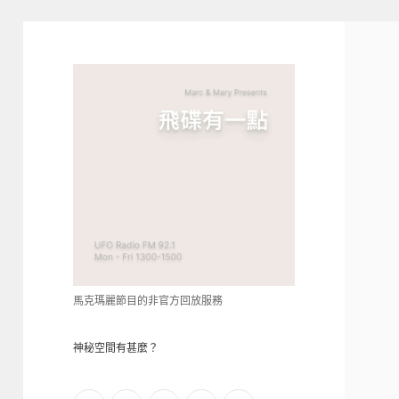
青
點
教
的
神
秘
空
間
馬克瑪麗節目的非官方回放服務
神秘空間有甚麼？