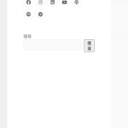
facebook
instagram
linkedin
youtube
podcast
spotify
telegram
Sidebar
搜尋
搜
尋