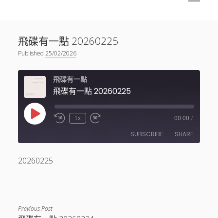
menu
Sidebar
搜尋
神秘空間有甚麼？
搜尋
飛碟有一點 20260225
facebook
instagram
linkedin
youtube
podcast
spotify
telegram
Published
25/02/2026
飛碟有一點
飛碟有一點 20260225
Play
1x
00:00
/
Episode
SUBSCRIBE
SHARE
20260225
SHARE
RSS FEED
LINK
EMBED
Previous Post