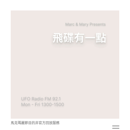
青
點
教
的
神
秘
空
間
馬克瑪麗節目的非官方回放服務
open