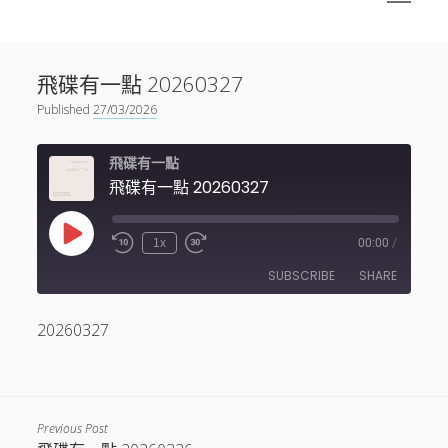
menu
Sidebar
搜尋
神秘空間有甚麼？
搜尋
飛碟有一點 20260327
facebook
instagram
linkedin
youtube
podcast
spotify
telegram
Published
27/03/2026
飛碟有一點
飛碟有一點 20260327
Play
1x
00:00
/
Episode
SUBSCRIBE
SHARE
20260327
SHARE
RSS FEED
LINK
EMBED
Previous Post