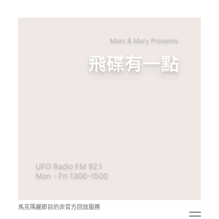
青
點
教
的
神
秘
空
間
馬克瑪麗節目的非官方回放服務
open