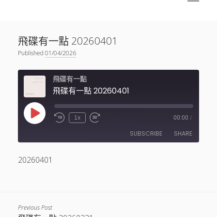
menu
Sidebar
搜尋
神秘空間有甚麼？
搜尋
飛碟有一點 20260401
facebook
instagram
linkedin
youtube
podcast
spotify
telegram
Published
01/04/2026
飛碟有一點
飛碟有一點 20260401
Play
1x
00:00
/
Episode
SUBSCRIBE
SHARE
20260401
SHARE
RSS FEED
LINK
EMBED
Previous Post