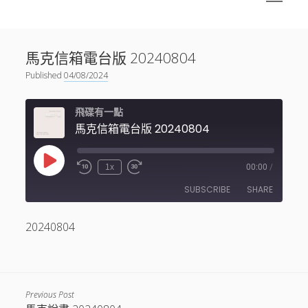
menu
Sidebar
搜尋
神秘空間有甚麼？
搜尋
馬克信箱電台版 20240804
facebook
instagram
linkedin
youtube
podcast
spotify
telegram
Published
04/08/2024
飛碟有一點
馬克信箱電台版 20240804
Play
1x
00:00
/
Episode
SUBSCRIBE
SHARE
20240804
SHARE
RSS FEED
LINK
EMBED
Previous Post