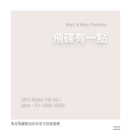
青
點
教
的
神
秘
空
間
馬克瑪麗節目的非官方回放服務
open