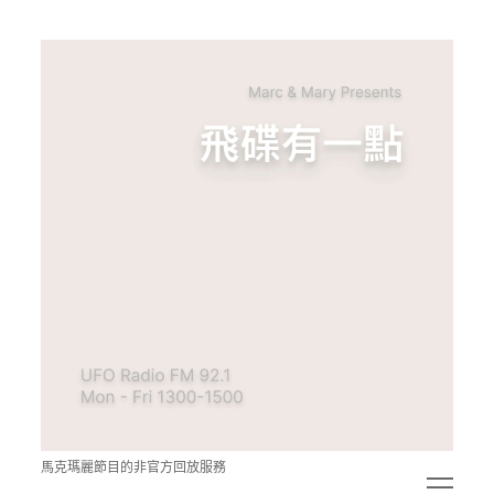
青
點
教
的
神
秘
空
間
馬克瑪麗節目的非官方回放服務
open