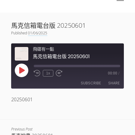
menu
Sidebar
搜尋
神秘空間有甚麼？
搜尋
馬克信箱電台版 20250601
facebook
instagram
linkedin
youtube
podcast
spotify
telegram
Published
01/06/2025
飛碟有一點
馬克信箱電台版 20250601
Play
1x
00:00
/
Episode
SUBSCRIBE
SHARE
20250601
SHARE
RSS FEED
LINK
EMBED
Previous Post