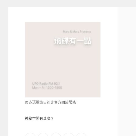
青
點
教
的
神
秘
空
間
馬克瑪麗節目的非官方回放服務
神秘空間有甚麼？