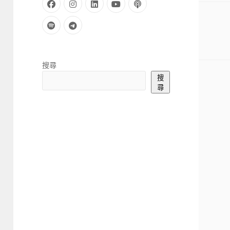
facebook
instagram
linkedin
youtube
podcast
spotify
telegram
Sidebar
搜尋
搜
尋