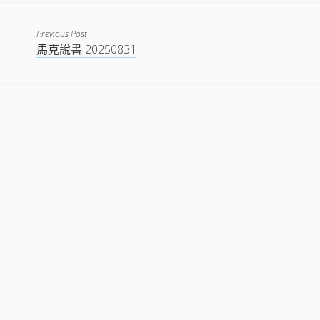
EMBED
Previous Post
馬克說書 20250831