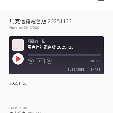
menu
Sidebar
搜尋
神秘空間有甚麼？
搜尋
馬克信箱電台版 20251123
facebook
instagram
linkedin
youtube
podcast
spotify
telegram
Published
23/11/2025
飛碟有一點
馬克信箱電台版 20251123
Play
1x
00:00
/
Episode
SUBSCRIBE
SHARE
20251123
SHARE
RSS FEED
LINK
EMBED
Previous Post