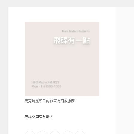
青
點
教
的
神
秘
空
間
馬克瑪麗節目的非官方回放服務
神秘空間有甚麼？