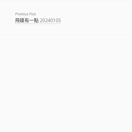
EMBED
Previous Post
飛碟有一點 20240105