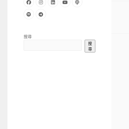
facebook
instagram
linkedin
youtube
podcast
spotify
telegram
Sidebar
搜尋
搜
尋