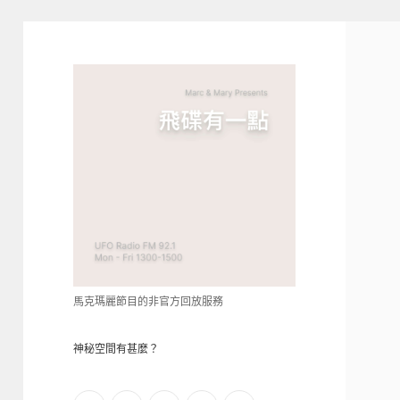
青
點
教
的
神
秘
空
間
馬克瑪麗節目的非官方回放服務
神秘空間有甚麼？