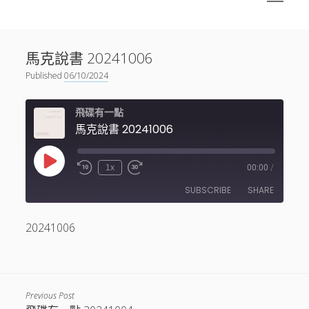
menu
Sidebar
搜尋
神秘空間有甚麼？
搜尋
馬克說書 20241006
facebook
instagram
linkedin
youtube
podcast
spotify
telegram
Published
06/10/2024
飛碟有一點
馬克說書 20241006
Play
1x
00:00
/
Episode
SUBSCRIBE
SHARE
20241006
SHARE
RSS FEED
LINK
EMBED
Previous Post