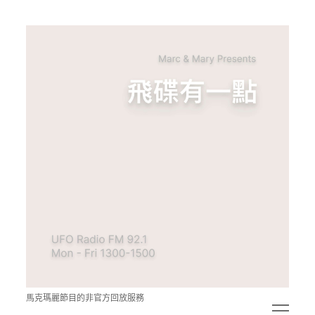
青
點
教
的
神
秘
空
間
馬克瑪麗節目的非官方回放服務
open