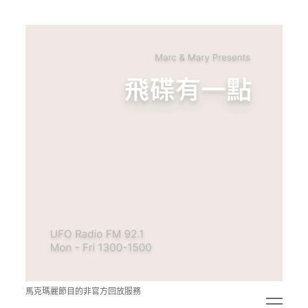
青
點
教
的
神
秘
空
間
馬克瑪麗節目的非官方回放服務
open