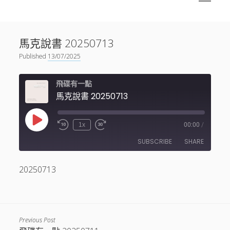
menu
Sidebar
搜尋
神秘空間有甚麼？
搜尋
馬克說書 20250713
facebook
instagram
linkedin
youtube
podcast
spotify
telegram
Published
13/07/2025
飛碟有一點
馬克說書 20250713
Play
1x
00:00
/
Episode
SUBSCRIBE
SHARE
20250713
SHARE
RSS FEED
LINK
EMBED
Previous Post