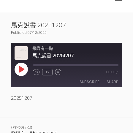
menu
Sidebar
搜尋
神秘空間有甚麼？
搜尋
馬克說書 20251207
facebook
instagram
linkedin
youtube
podcast
spotify
telegram
Published
07/12/2025
飛碟有一點
馬克說書 20251207
Play
1x
00:00
/
Episode
SUBSCRIBE
SHARE
20251207
SHARE
RSS FEED
LINK
EMBED
Previous Post