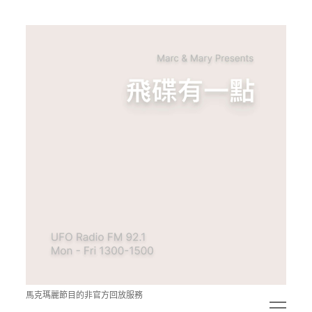
青
點
教
的
神
秘
空
間
馬克瑪麗節目的非官方回放服務
open