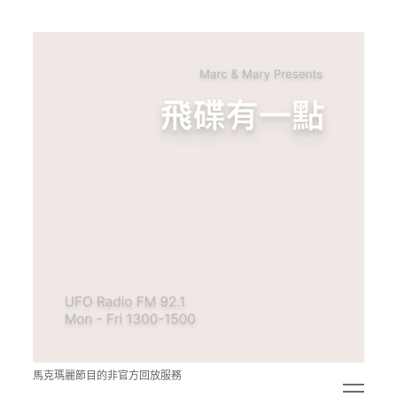
青
點
教
的
神
秘
空
間
馬克瑪麗節目的非官方回放服務
open