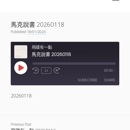
menu
Sidebar
搜尋
神秘空間有甚麼？
搜尋
馬克說書 20260118
facebook
instagram
linkedin
youtube
podcast
spotify
telegram
Published
18/01/2026
飛碟有一點
馬克說書 20260118
Play
1x
00:00
/
Episode
SUBSCRIBE
SHARE
20260118
SHARE
RSS FEED
LINK
EMBED
Previous Post